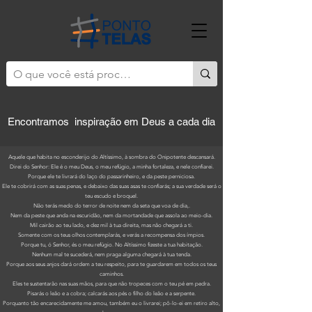
Encontramos inspiração em Deus a cada dia
Aquele que habita no esconderijo do Altíssimo, à sombra do Onipotente descansará.
Direi do Senhor: Ele é o meu Deus, o meu refúgio, a minha fortaleza, e nele confiarei.
Porque ele te livrará do laço do passarinheiro, e da peste perniciosa.
Ele te cobrirá com as suas penas, e debaixo das suas asas te confiarás; a sua verdade será o
teu escudo e broquel.
Não terás medo do terror de noite nem da seta que voa de dia,.
Nem da peste que anda na escuridão, nem da mortandade que assola ao meio-dia.
Mil cairão ao teu lado, e dez mil à tua direita, mas não chegará a ti.
Somente com os teus olhos contemplarás, e verás a recompensa dos ímpios.
Porque tu, ó Senhor, és o meu refúgio. No Altíssimo fizeste a tua habitação.
Nenhum mal te sucederá, nem praga alguma chegará à tua tenda.
Porque aos seus anjos dará ordem a teu respeito, para te guardarem em todos os teus
caminhos.
Eles te sustentarão nas suas mãos, para que não tropeces com o teu pé em pedra.
Pisarás o leão e a cobra; calcarás aos pés o filho do leão e a serpente.
Porquanto tão encarecidamente me amou, também eu o livrarei; pô-lo-ei em retiro alto,