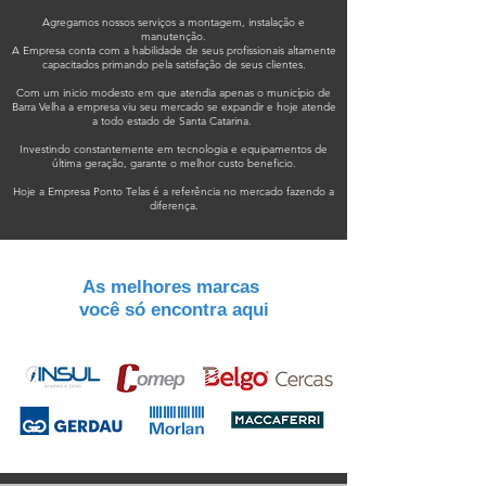
Agregamos nossos serviços a montagem, instalação e
manutenção.
A Empresa conta com a habilidade de seus profissionais altamente
capacitados primando pela satisfação de seus clientes.
Com um inicio modesto em que atendia apenas o município de
Barra Velha a empresa viu seu mercado se expandir e hoje atende
a todo estado de Santa Catarina.
Investindo constantemente em tecnologia e equipamentos de
última geração, garante o melhor custo beneficio.
Hoje a Empresa Ponto Telas é a referência no mercado fazendo a
diferença.
As melhores marcas
você só encontra aqui