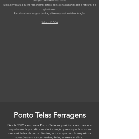
porque conheceu o meu nome.
Ele me invocará, e eu lhe responderei; estarei com ele na angústia; dela o retirarei, e o
glorificarei.
Fartá-lo-ei com longura de dias, e lhe mostrarei a minha salvação.
Salmos 91:1-16
Ponto Telas Ferragens
Desde 2012 a empresa Ponto Telas se posiciona no mercado
impulsionada por atitudes de inovação preocupada com as
necessidades de seus clientes, a tudo que se diz respeito a
soluções em cercamentos, telas, arames e afins.