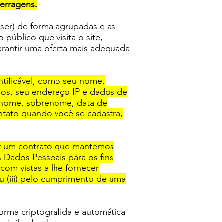
Ferragens.
ser) de forma agrupadas e as
 público que visita o site,
arantir uma oferta mais adequada
ntificável, como seu nome,
os, seu endereço IP e dados de
u nome, sobrenome, data de
ntato quando você se cadastra,
rir um contrato que mantemos
s Dados Pessoais para os fins
com vistas a lhe fornecer
ou (iii) pelo cumprimento de uma
orma criptografida e automática