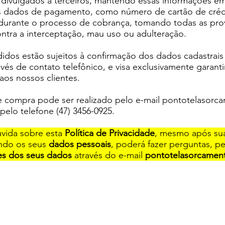
 divulgados a terceiros, mantendo essas informações em
os dados de pagamento, como número de cartão de créd
durante o processo de cobrança, tomando todas as prov
ntra a interceptação, mau uso ou adulteração.
idos estão sujeitos à confirmação dos dados cadastrais
avés de contato telefônico, e visa exclusivamente garan
aos nossos clientes.
 compra pode ser realizado pelo e-mail
pontotelasorc
pelo telefone (47) 3456-0925.
úvida sobre esta
Política de Privacidade
, mesmo após sua 
ndo os seus
dados pessoais
, poderá fazer perguntas, p
ões dos seus dados
através do e-mail
pontotelasorcamen