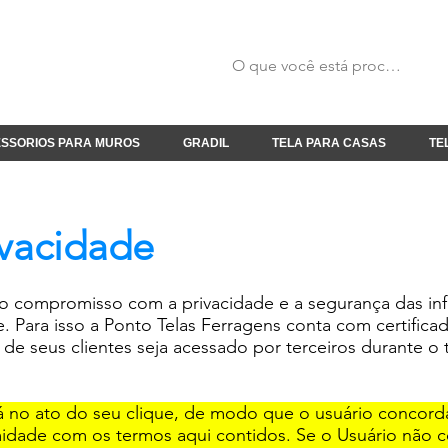
SSORIOS PARA MUROS
GRADIL
TELA PARA CASAS
TE
ivacidade
o compromisso com a privacidade e a segurança das in
. Para isso a Ponto Telas Ferragens conta com certifica
de seus clientes seja acessado por terceiros durante o
dará no ato do seu clique, de modo que o usuário conco
dade com os termos aqui contidos. Se o Usuário não c