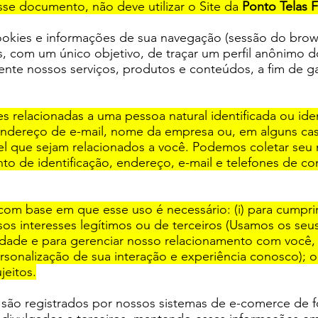
sse documento, não deve utilizar o Site da
Ponto Telas 
cookies e informações de sua navegação (sessão do brow
as, com um único objetivo, de traçar um perfil anônimo do
nte nossos serviços, produtos e conteúdos, a fim de g
 relacionadas a uma pessoa natural identificada ou ide
endereço de e-mail, nome da empresa ou, em alguns cas
vel que sejam relacionados a você. Podemos coletar se
 de identificação, endereço, e-mail e telefones de co
 com base em que esse uso é necessário: (i) para cump
ssos interesses legítimos ou de terceiros (Usamos os seu
acidade e para gerenciar nosso relacionamento com você, 
ersonalização de sua interação e experiência conosco); 
jeitos.
 são registrados por nossos sistemas de e-comerce de f