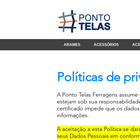
ARAMES
ACESSÓRIOS
ACE
Políticas de pr
A Ponto Telas Ferragens assume 
estejam sob sua responsabilidade
certificado impede que os dados 
informações.
A aceitação a esta Política se 
seus Dados Pessoais em conformi