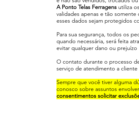
e não são vendidos, trocados ou
A Ponto Telas Ferragens
utiliza 
validades apenas e tão somente 
esses dados sejam protegidos co
Para sua segurança, todos os ped
quando necessária, será feita atr
evitar qualquer dano ou prejuízo 
O contato durante o processo de
serviço de atendimento a cliente 
Sempre que você tiver alguma d
conosco sobre assuntos envolve
consentimentos solicitar exclus