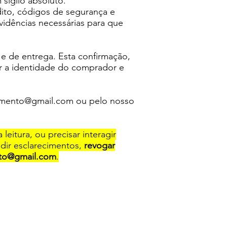
 sigilo absoluto.
ito, códigos de segurança e
idências necessárias para que
 e de entrega. Esta confirmação,
tir a identidade do comprador e
amento@gmail.com
ou pelo nosso
leitura, ou precisar interagir
edir esclarecimentos,
revogar
to@gmail.com
.