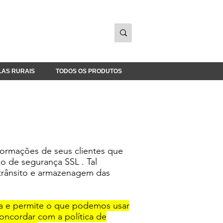
LAS RURAIS
TODOS OS PRODUTOS
formações de seus clientes que
do de segurança SSL . Tal
 trânsito e armazenagem das
rda e permite o que podemos usar
oncordar com a política de