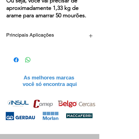
Ou seja, você vai precisar de
aproximadamente 1,33 kg de
arame para amarrar 50 mourões.
Principais Aplicações
* Amarrações e suporte para instalação de
alambrados
* Fabricação de telas alambrado revestidas
em PVC 18
* Uso geral em áreas litorâneas
As melhores marcas
você só encontra aqui